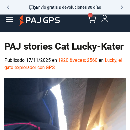
Envío gratis & devoluciones 30 días
0
PAJ stories Cat Lucky-Kater
Publicado
17/11/2025
en
1920 &veces; 2560
en
Lucky, el
gato explorador con GPS