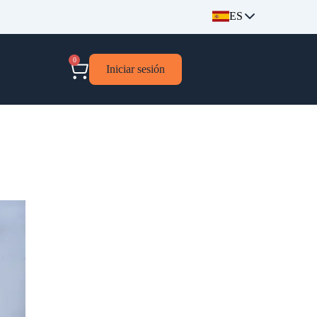
ES
0
Iniciar sesión