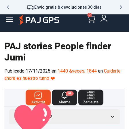
Envío gratis & devoluciones 30 días
0
PAJ stories People finder
Jumi
Publicado
17/11/2025
en
1440 &veces; 1844
en
Cuidarte
ahora es nuestro turno ❤️