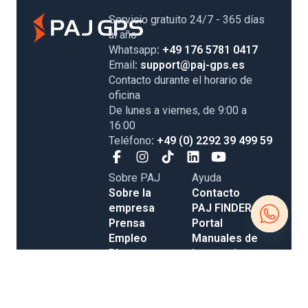
Servicio gratuito 24/7 - 365 días
al año
Whatsapp
: +49 176 5781 0417
Email
: support@paj-gps.es
Contacto durante el horario de
oficina
De lunes a viernes, de 9:00 a
16:00
Teléfono
: +49 (0) 2292 39 499 59
Sobre PAJ
Ayuda
Sobre la
Contacto
empresa
PAJ FINDER
Prensa
Portal
Empleo
Manuales de
Open
Blog
instrucciones
Tienda
Métodos de
chaty
Gastos de
pago
envío y entrega