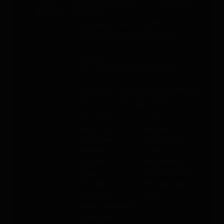
Servicio gratuito 24/7 - 365 días
al año
Whatsapp
: +49 176 5781 0417
Email
: support@paj-gps.es
Contacto durante el horario de
oficina
De lunes a viernes, de 9:00 a
16:00
Teléfono
: +49 (0) 2292 39 499 59
Sobre PAJ
Ayuda
Sobre la
Contacto
empresa
PAJ FINDER
Prensa
Portal
Empleo
Manuales de
Blog
instrucciones
Tienda
Métodos de
Gastos de
pago
envío y entrega
Opiniones