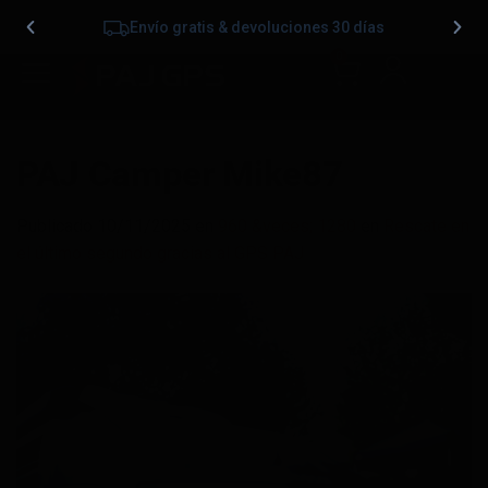
Envío gratis & devoluciones 30 días
0
PAJ Camper Mike87
Publicado
10/11/2025
en
960 &veces; 1280
en
Rescate en
el último segundo gracias al GPS PAJ