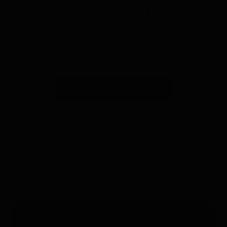
Suscríbete a nuestra newsletter y recibe un
descuento* en tu próxima compra.
Suscribirse a la newsletter
*Válido solo para rastreadores GPS. Limitado a un uso por
persona y hasta 4 dispositivos. No acumulable con otros
cupones. Accesorios excluidos. Oferta válida hasta el
31/12/2026 a las 23:59.