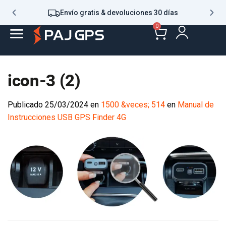
Envío gratis & devoluciones 30 días
0
icon-3 (2)
Publicado
25/03/2024
en
1500 &veces; 514
en
Manual de
Instrucciones USB GPS Finder 4G