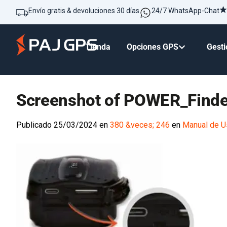
Envío gratis & devoluciones 30 días
24/7 WhatsApp-Chat
Tienda
Opciones GPS
Gesti
Screenshot of POWER_Finde
Publicado
25/03/2024
en
380 &veces; 246
en
Manual de U