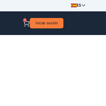
ES
0
Iniciar sesión