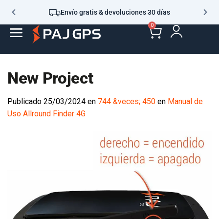
Envío gratis & devoluciones 30 días
0
New Project
Publicado
25/03/2024
en
744 &veces; 450
en
Manual de
Uso Allround Finder 4G