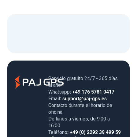
Servicio gratuito 24/7 - 365 días
al año
Whatsapp
: +49 176 5781 0417
Email
: support@paj-gps.es
Contacto durante el horario de
oficina
De lunes a viernes, de 9:00 a
16:00
Teléfono
: +49 (0) 2292 39 499 59