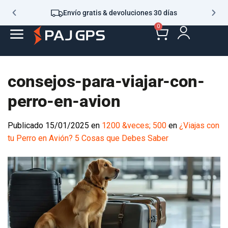
Envío gratis & devoluciones 30 días
0
consejos-para-viajar-con-
perro-en-avion
Publicado
15/01/2025
en
1200 &veces; 500
en
¿Viajas con
tu Perro en Avión? 5 Cosas que Debes Saber