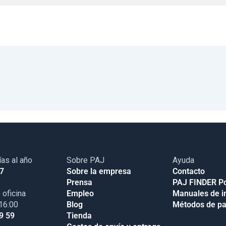
ías al año
Sobre PAJ
Ayuda
17
Sobre la empresa
Contacto
Prensa
PAJ FINDER Po
 oficina
Empleo
Manuales de i
 16:00
Blog
Métodos de p
9 59
Tienda