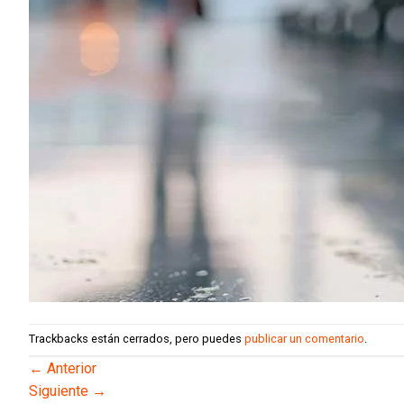
Trackbacks están cerrados, pero puedes
publicar un comentario
.
←
Anterior
Siguiente
→