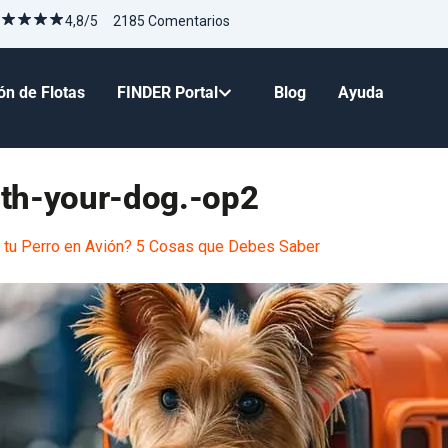
4,8/5 2185 Comentarios
ón de Flotas
FINDER Portal
Blog
Ayuda
ith-your-dog.-op2
n tu Perro en Avión? 5 Cosas que Debes Saber