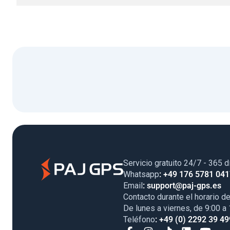
Servicio gratuito 24/7 - 365 d
Whatsapp
: +49 176 5781 04
Email
: support@paj-gps.es
Contacto durante el horario de
De lunes a viernes, de 9:00 a
Teléfono
: +49 (0) 2292 39 49