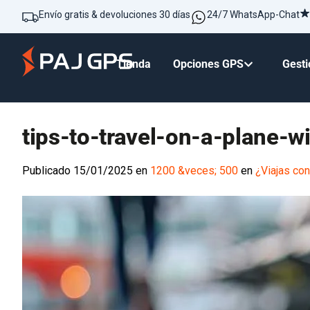
Envío gratis & devoluciones 30 días
24/7 WhatsApp-Chat
Tienda
Opciones GPS
Gesti
tips-to-travel-on-a-plane-w
Publicado
15/01/2025
en
1200 &veces; 500
en
¿Viajas co