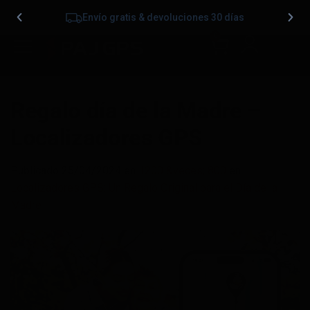
Envío gratis & devoluciones 30 días
0
Regalo día de la Madre –
Localizadores GPS
Publicado
25/04/2024
en
1200 &veces; 800
en
Localizadores GPS: Un Regalo Original para el Día de la
Madre