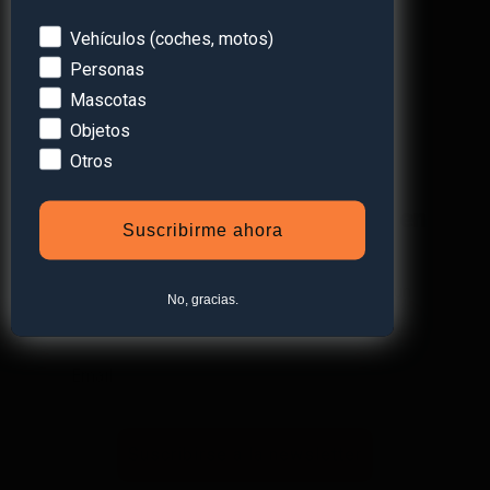
Devices
Vehículos (coches, motos)
Personas
Mascotas
Objetos
Otros
¡Obtén
un 10% de descuento
en
Suscribirme ahora
tu primera compra!
Suscríbete a nuestra newsletter y recibe un
No, gracias.
descuento* en tu próxima compra.
Suscribirse a la newsletter