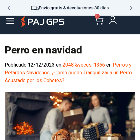
Envío gratis & devoluciones 30 días
0
Perro en navidad
Publicado
12/12/2023
en
2048 &veces; 1366
en
Perros y
Petardos Navideños: ¿Cómo puedo Tranquilizar a un Perro
Asustado por los Cohetes?