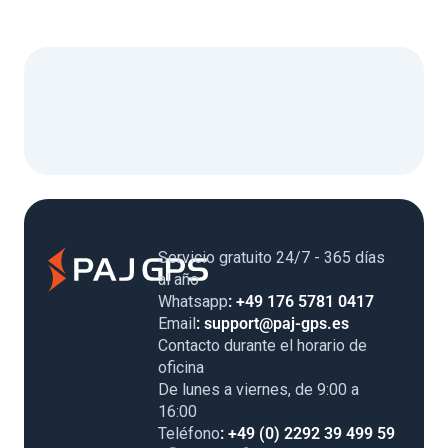
Servicio gratuito 24/7 - 365 días
al año
Whatsapp
: +49 176 5781 0417
Email
: support@paj-gps.es
Contacto durante el horario de
oficina
De lunes a viernes, de 9:00 a
16:00
Teléfono
: +49 (0) 2292 39 499 59