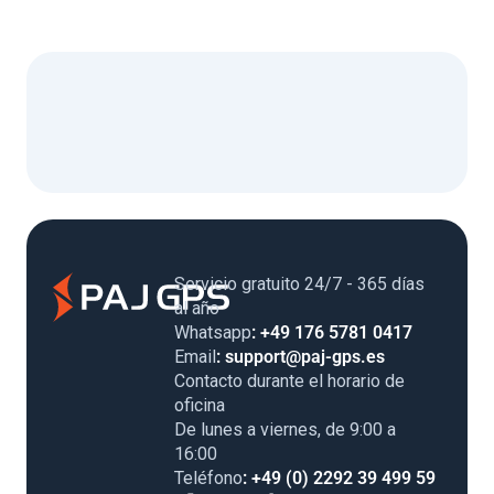
Servicio gratuito 24/7 - 365 días
al año
Whatsapp
: +49 176 5781 0417
Email
: support@paj-gps.es
Contacto durante el horario de
oficina
De lunes a viernes, de 9:00 a
16:00
Teléfono
: +49 (0) 2292 39 499 59