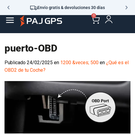
Envío gratis & devoluciones 30 días
0
puerto-OBD
Publicado
24/02/2025
en
1200 &veces; 500
en
¿Qué es el
OBD2 de tu Coche?