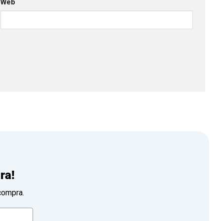
Web
ra!
compra.