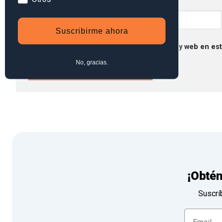
Nombre
*
Suscribirme ahora
Guarda mi nombre, correo electrónico y web en es
No, gracias.
¡Obté
Suscrí