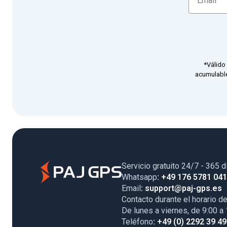
*Válido
acumulable
Servicio gratuito 24/7 - 365 d
Whatsapp
: +49 176 5781 04
Email
: support@paj-gps.es
Contacto durante el horario de
De lunes a viernes, de 9:00 a
Teléfono
: +49 (0) 2292 39 4