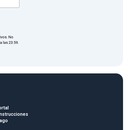
ivos. No
 las 23:59.
rtal
nstrucciones
pago