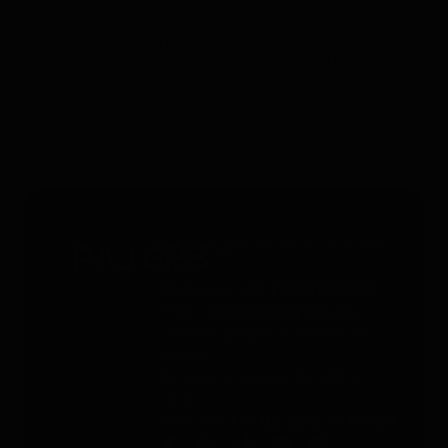
*Válido solo para rastreadores GPS. Limitado a un uso por
persona y hasta 4 dispositivos. No acumulable con otros
cupones. Accesorios excluidos. Oferta válida hasta el
31/12/2026 a las 23:59.
Servicio gratuito 24/7 - 365 días
al año
Whatsapp
: +49 176 5781 0417
Email
: support@paj-gps.es
Contacto durante el horario de
oficina
De lunes a viernes, de 9:00 a
16:00
Teléfono
: +49 (0) 2292 39 499 59