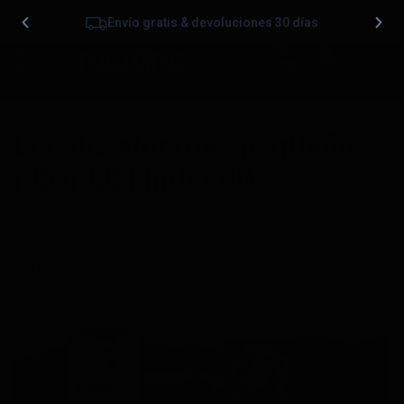
Envío gratis & devoluciones 30 días
0
Localizador más pequeño
PEOPLE Finder 4G
Publicado
09/05/2024
en
1200 &veces; 800
en
People
Finder 4G, el Localizador GPS más Pequeño y Manejable
del Mercado