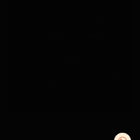
Sobre PAJ
Ayuda
Sobre la
Contacto
empresa
PAJ FINDER
Prensa
Portal
Empleo
Manuales de
Blog
instrucciones
Tienda
Métodos de
Gastos de
pago
envío y entrega
Opiniones
Condiciones Generales de Contratación
Derecho de desistimiento
Información legal
Política de privacidad