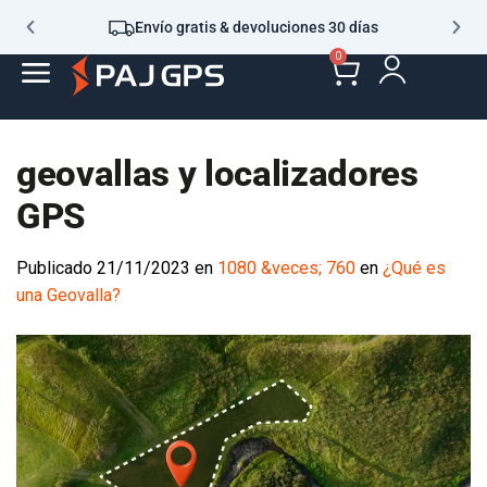
Envío gratis & devoluciones 30 días
0
geovallas y localizadores
GPS
Publicado
21/11/2023
en
1080 &veces; 760
en
¿Qué es
una Geovalla?