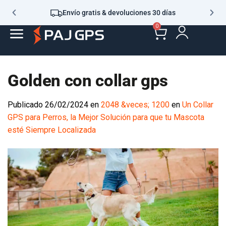
Envío gratis & devoluciones 30 días
0
Golden con collar gps
Publicado
26/02/2024
en
2048 &veces; 1200
en
Un Collar
GPS para Perros, la Mejor Solución para que tu Mascota
esté Siempre Localizada