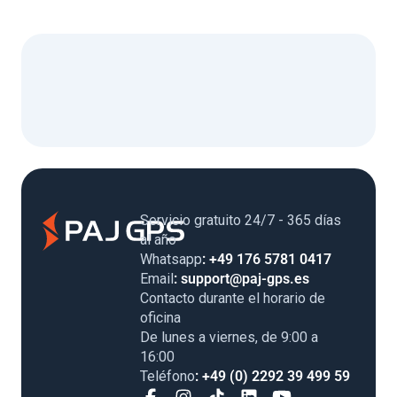
Servicio gratuito 24/7 - 365 días
al año
Whatsapp
: +49 176 5781 0417
Email
: support@paj-gps.es
Contacto durante el horario de
oficina
De lunes a viernes, de 9:00 a
16:00
Teléfono
: +49 (0) 2292 39 499 59