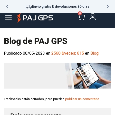
Envío gratis & devoluciones 30 días
0
Blog de PAJ GPS
Publicado
08/05/2023
en
2560 &veces; 615
en
Blog
Trackbacks están cerrados, pero puedes
publicar un comentario
.