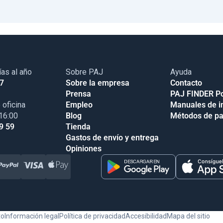
ías al año
Sobre PAJ
Ayuda
17
Sobre la empresa
Contacto
Prensa
PAJ FINDER Po
 oficina
Empleo
Manuales de i
 16:00
Blog
Métodos de p
9 59
Tienda
Gastos de envío y entrega
Opiniones
to
Información legal
Política de privacidad
Accesibilidad
Mapa del sitio