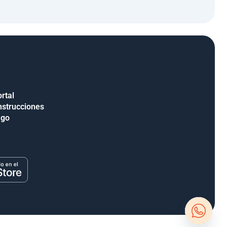
rtal
nstrucciones
ago