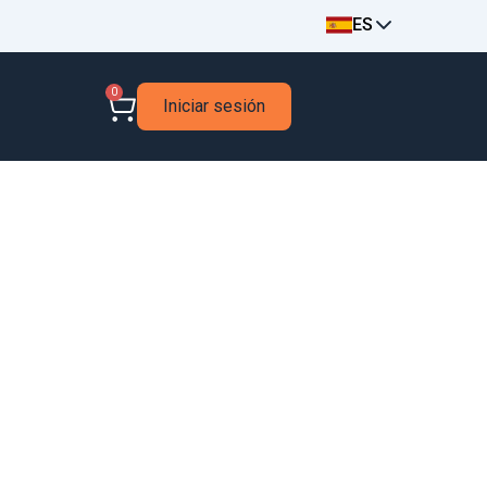
ES
0
Iniciar sesión