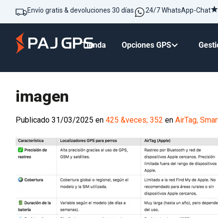
Envío gratis & devoluciones 30 días
24/7 WhatsApp-Chat
Tienda
Opciones GPS
Gesti
imagen
Publicado
31/03/2025
en
425 &veces; 352
en
AirTag, Smar