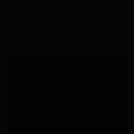
*Válido solo para rastreadores GPS. Limitado a un uso por
persona y hasta 4 dispositivos. No acumulable con otros
cupones. Accesorios excluidos. Oferta válida hasta el
31/12/2026 a las 23:59.
Servicio gratuito 24/7 - 365 días
al año
Whatsapp
: +49 176 5781 0417
Email
: support@paj-gps.es
Contacto durante el horario de
oficina
De lunes a viernes, de 9:00 a
16:00
Teléfono
: +49 (0) 2292 39 499 59