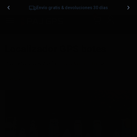
Envío gratis & devoluciones 30 días
0
Localizador GPS botes
Publicado
07/08/2024
en
1000 &veces; 667
en
Localizador GPS para barcos: protege tu embarcación y
navega tranquilo