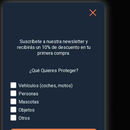
Nombre
*
Suscríbete a nuestra newsletter y
recibirás un 10% de descuento en tu
primera compra.
Correo electrónico
*
¿Qué Quieres Proteger?
Web
Devices
Vehículos (coches, motos)
Personas
Mascotas
Guarda mi nombre, correo electrónico y web en
Objetos
este navegador para la próxima vez que comente.
Otros