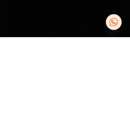
Sobre PAJ
Ayuda
Sobre la
Contacto
empresa
PAJ FINDER
Prensa
Portal
Empleo
Manuales de
Open
Blog
instrucciones
Tienda
Métodos de
chaty
Gastos de
pago
envío y entrega
Opiniones
Condiciones Generales de Contratación
Derecho de desistimiento
Información legal
Política de privacidad
Accesibilidad