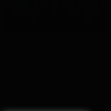
Cuatro razones por las que necesitas un localizador de
barcos
Trackbacks están cerrados, pero puedes
publicar un comentario
.
Deja una respuesta
Tu dirección de correo electrónico no será publicada.
Los campos obligatorios están marcados con
*
Comentario
*