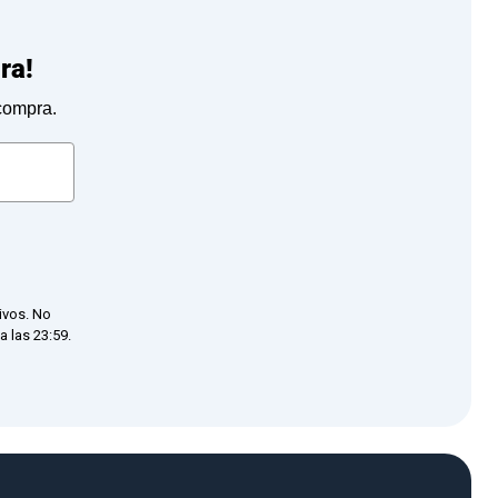
ra!
 compra.
ivos. No
 las 23:59.