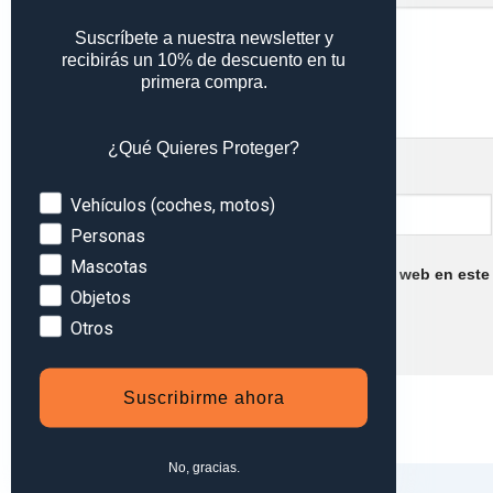
Suscríbete a nuestra newsletter y
recibirás un 10% de descuento en tu
primera compra.
¿Qué Quieres Proteger?
Nombre
*
Devices
Vehículos (coches, motos)
Personas
Mascotas
Guarda mi nombre, correo electrónico y web en este
Objetos
Otros
Suscribirme ahora
No, gracias.