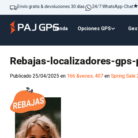
Envío gratis & devoluciones 30 días
24/7 WhatsApp-Chat
Tienda
Opciones GPS
Gest
Rebajas-localizadores-gps
Publicado
25/04/2025
en
166 &veces; 407
en
Spring Sale