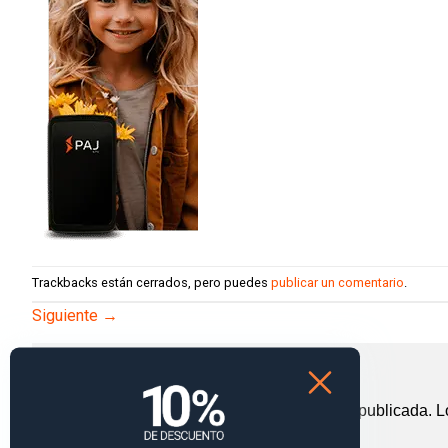
Trackbacks están cerrados, pero puedes
publicar un comentario
.
Siguiente
→
Deja una respuesta
Tu dirección de correo electrónico no será publicada.
L
Comentario
*