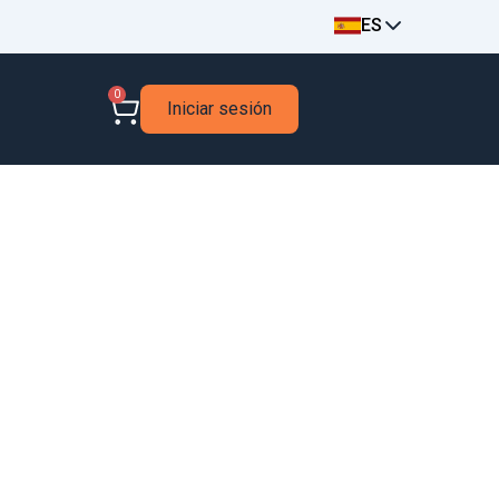
ES
0
Iniciar sesión