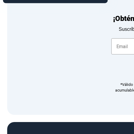
¡Obté
Suscríb
*Válido
acumulable