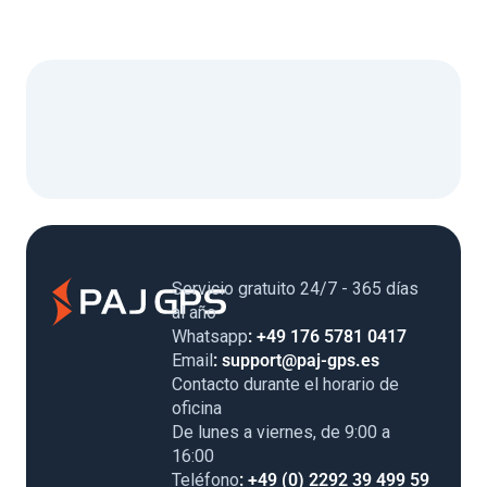
Servicio gratuito 24/7 - 365 días
al año
Whatsapp
: +49 176 5781 0417
Email
: support@paj-gps.es
Contacto durante el horario de
oficina
De lunes a viernes, de 9:00 a
16:00
Teléfono
: +49 (0) 2292 39 499 59