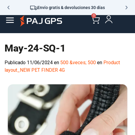
Envío gratis & devoluciones 30 días
0
May-24-SQ-1
Publicado
11/06/2024
en
500 &veces; 500
en
Product
layout_NEW PET FINDER 4G