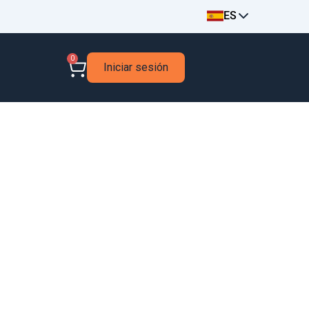
ES
0
Iniciar sesión