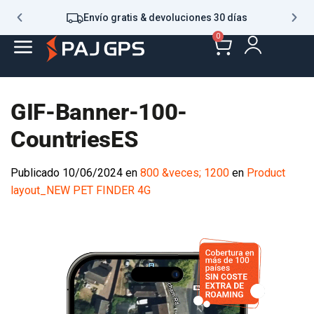
Envío gratis & devoluciones 30 días
0
GIF-Banner-100-
CountriesES
Publicado
10/06/2024
en
800 &veces; 1200
en
Product
layout_NEW PET FINDER 4G