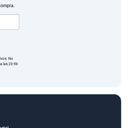
 compra.
ivos. No
 las 23:59.