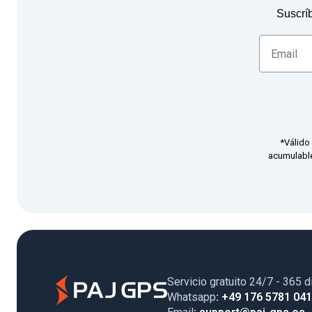
Suscríb
*Válido
acumulable
Servicio gratuito 24/7 - 365 d
Whatsapp
: +49 176 5781 04