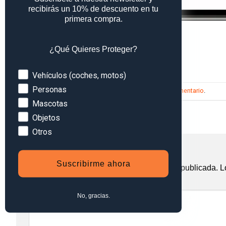
recibirás un 10% de descuento en tu
primera compra.
¿Qué Quieres Proteger?
Devices
Vehículos (coches, motos)
Personas
Trackbacks están cerrados, pero puedes
publicar un comentario
.
Mascotas
←
Anterior
Objetos
Siguiente
→
Otros
Deja una respuesta
Suscribirme ahora
Tu dirección de correo electrónico no será publicada.
L
Comentario
*
No, gracias.