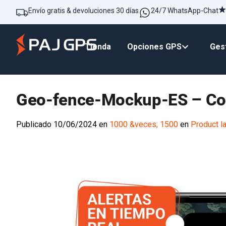
Envío gratis & devoluciones 30 días
24/7 WhatsApp-Chat
Tienda
Opciones GPS
Gest
Geo-fence-Mockup-ES – C
Publicado
10/06/2024
en
1000 &veces; 1500
en
Product 