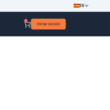
ES
0
Iniciar sesión