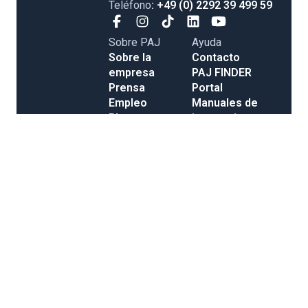
Teléfono
: +49 (0) 2292 39 499 59
Sobre PAJ
Ayuda
Sobre la
Contacto
empresa
PAJ FINDER
Prensa
Portal
Empleo
Manuales de
Blog
instrucciones
Tienda
Métodos de
Gastos de
pago
envío y entrega
Opiniones
Condiciones Generales de Contratación
Derecho de desistimiento
Información legal