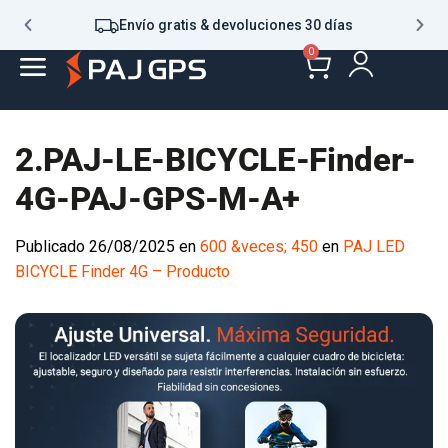
Envío gratis & devoluciones 30 días
0
2.PAJ-LE-BICYCLE-Finder-
4G-PAJ-GPS-M-A+
Publicado
26/08/2025
en
600 &veces; 450
en
PAJ LED
BICYCLE Finder 4G – Producto