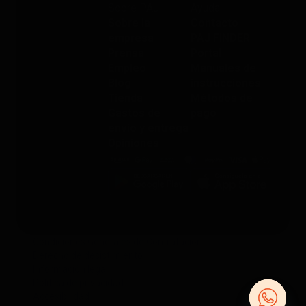
Sobre PAJ
Ayuda
Sobre la
Contacto
empresa
PAJ FINDER
Prensa
Portal
Empleo
Manuales de
Blog
instrucciones
Tienda
Métodos de
Gastos de
pago
envío y entrega
Opiniones
Condiciones Generales de Contratación
Derecho de desistimiento
Información legal
Política de privacidad
Accesibilidad