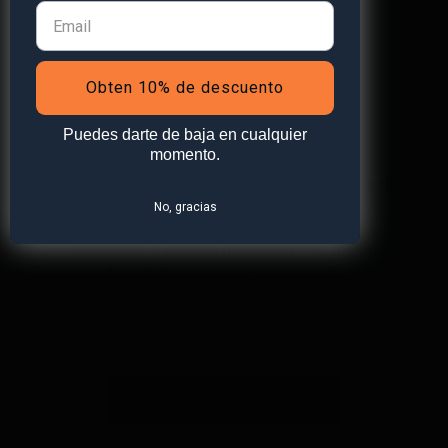
Obten 10% de descuento
Puedes darte de baja en cualquier
momento.
¡Obtén
un 10% de descuento
en
No, gracias
tu primera compra!
Suscríbete a nuestra newsletter y recibe un
descuento* en tu próxima compra.
Suscribirse a la newsletter