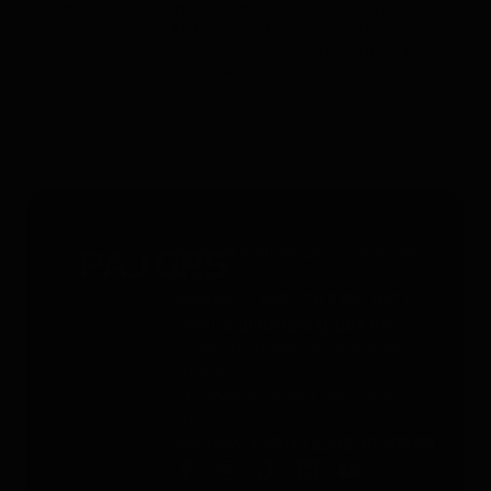
*Válido solo para rastreadores GPS. Limitado a un uso por
persona y hasta 4 dispositivos. No acumulable con otros
cupones. Accesorios excluidos. Oferta válida hasta el
31/12/2026 a las 23:59.
Servicio gratuito 24/7 - 365 días
al año
Whatsapp
: +49 176 5781 0417
Email
: support@paj-gps.es
Contacto durante el horario de
oficina
De lunes a viernes, de 9:00 a
16:00
Teléfono
: +49 (0) 2292 39 499 59