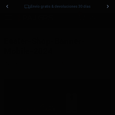
Envío gratis & devoluciones 30 días
0
Easter-Shop-Banner-
Mobile-2024
Publicado
25/03/2024
en
1200 &veces; 700
en
Fathers
Day + Easter Homepage