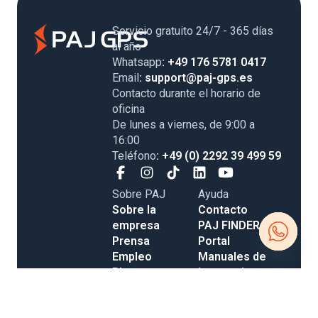
Servicio gratuito 24/7 - 365 días
al año
Whatsapp
: +49 176 5781 0417
Email
: support@paj-gps.es
Contacto durante el horario de
oficina
De lunes a viernes, de 9:00 a
16:00
Teléfono
: +49 (0) 2292 39 499 59
Sobre PAJ
Ayuda
Sobre la
Contacto
empresa
PAJ FINDER
Prensa
Portal
Empleo
Manuales de
Open
Blog
instrucciones
Tienda
Métodos de
chaty
Gastos de
pago