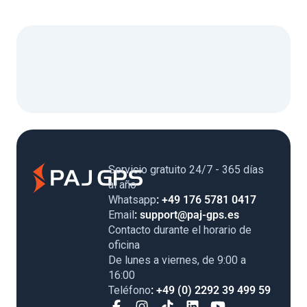
Servicio gratuito 24/7 - 365 días al
año
Whatsapp
: +49 176 5781 0417
Email
: support@paj-gps.es
Contacto durante el horario de
oficina
De lunes a viernes, de 9:00 a
16:00
Teléfono
: +49 (0) 2292 39 499 59