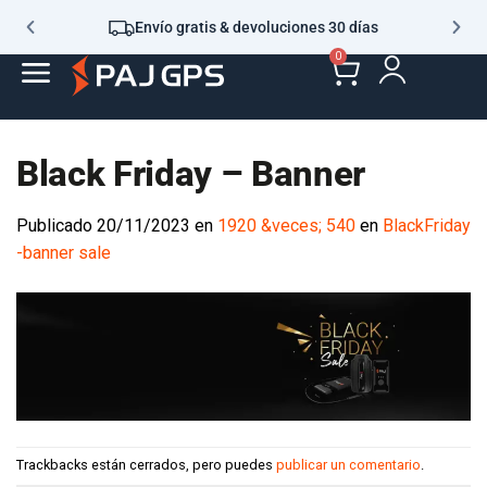
Envío gratis & devoluciones 30 días
0
Black Friday – Banner
Publicado
20/11/2023
en
1920 &veces; 540
en
BlackFriday
-banner sale
Trackbacks están cerrados, pero puedes
publicar un comentario
.