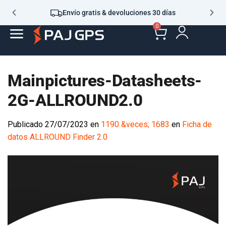
Envío gratis & devoluciones 30 días
0
Mainpictures-Datasheets-
2G-ALLROUND2.0
Publicado
27/07/2023
en
1190 &veces; 1683
en
Ficha de
datos ALLROUND Finder 2.0