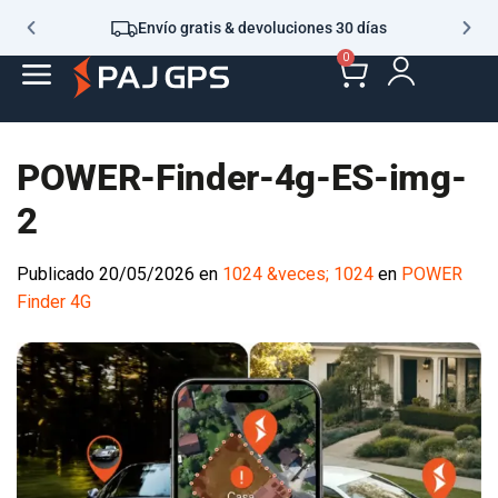
Envío gratis & devoluciones 30 días
0
POWER-Finder-4g-ES-img-
2
Publicado
20/05/2026
en
1024 &veces; 1024
en
POWER
Finder 4G