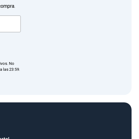
compra.
ivos. No
 las 23:59.