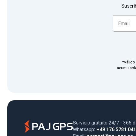
Suscrí
*Válido
acumulable
Servicio gratuito 24/7 - 365 d
Whatsapp
: +49 176 5781 04