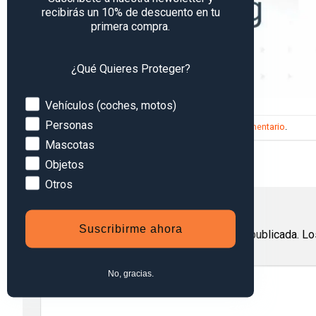
recibirás un 10% de descuento en tu
primera compra.
¿Qué Quieres Proteger?
Devices
Vehículos (coches, motos)
Personas
Trackbacks están cerrados, pero puedes
publicar un comentario
.
Mascotas
←
Anterior
Objetos
Siguiente
→
Otros
Deja una respuesta
Suscribirme ahora
Tu dirección de correo electrónico no será publicada.
Lo
Comentario
*
No, gracias.