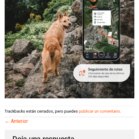
Trackbacks están cerrados, pero puedes
publicar un comentario
.
←
Anterior