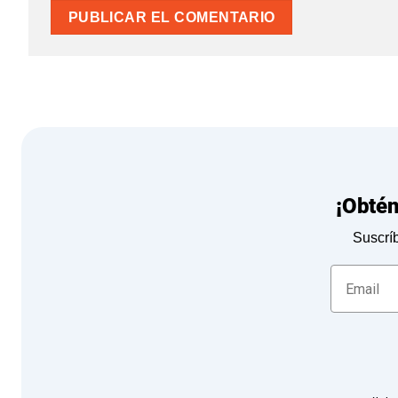
¡Obté
Suscríb