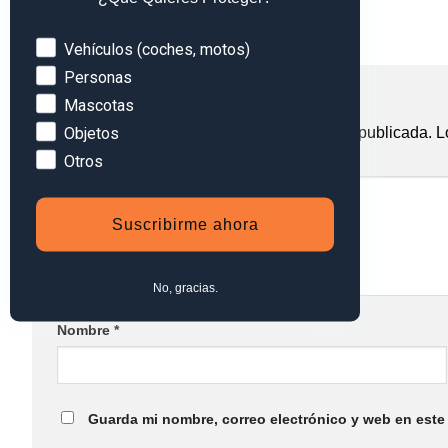
←
Anterior
Siguiente
→
Devices
Vehículos (coches, motos)
Personas
Deja una respuesta
Mascotas
Objetos
Tu dirección de correo electrónico no será publicada.
L
Otros
Comentario
*
Suscribirme ahora
No, gracias.
Nombre
*
Guarda mi nombre, correo electrónico y web en este