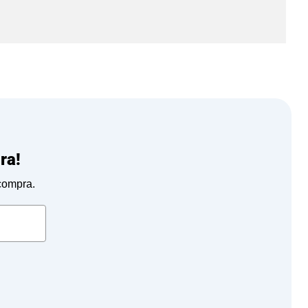
ra!
 compra.