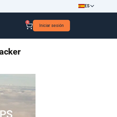
ES
0
Iniciar sesión
acker