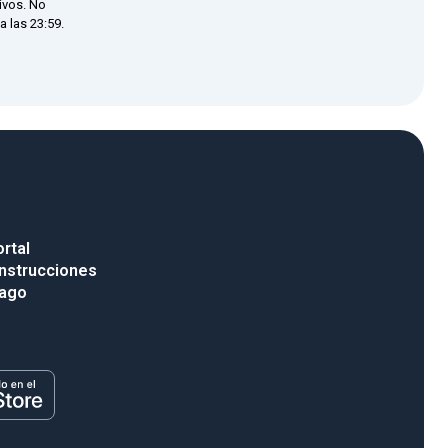
ivos. No
 las 23:59.
rtal
nstrucciones
pago